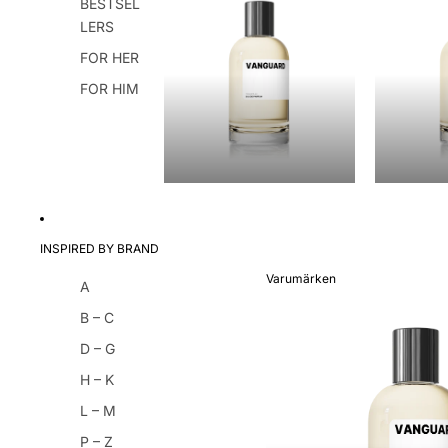
BESTSEL
LERS
FOR HER
FOR HIM
INSPIRED BY BRAND
Varumärken
A
VARUMÄRKEN
B – C
D – G
H – K
L – M
P – Z