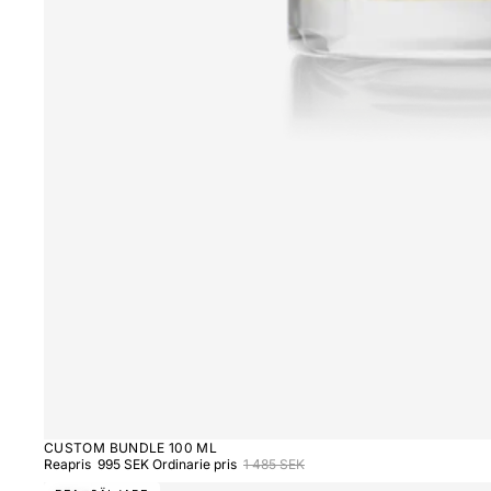
CUSTOM BUNDLE 100 ML
Reapris
995 SEK
Ordinarie pris
1 485 SEK
Custom